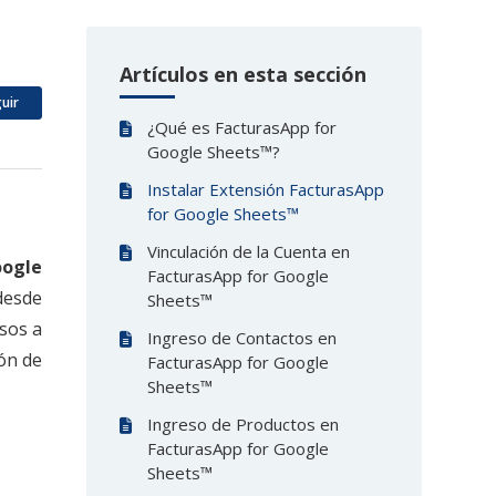
Artículos en esta sección
Nadie lo sigue aún
uir
¿Qué es FacturasApp for
Google Sheets™?
Instalar Extensión FacturasApp
for Google Sheets™
Vinculación de la Cuenta en
oogle
FacturasApp for Google
desde
Sheets™
asos a
Ingreso de Contactos en
ión de
FacturasApp for Google
Sheets™
Ingreso de Productos en
FacturasApp for Google
Sheets™