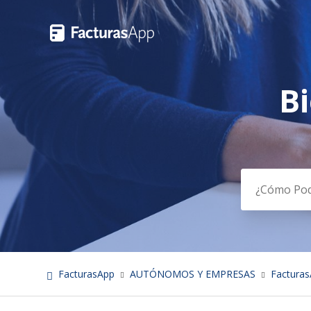
B
Búsqued
FacturasApp
AUTÓNOMOS Y EMPRESAS
Facturas