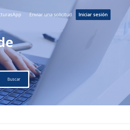
cturasApp
Enviar una solicitud
Iniciar sesión
de