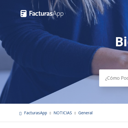
B
Búsqued
FacturasApp
NOTICIAS
General